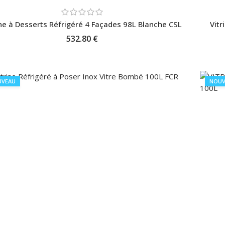
ine à Desserts Réfrigéré 4 Façades 98L Blanche CSL
Vitr
532.80 €
AJOUTER AU PANIER
UVEAU
NOUV