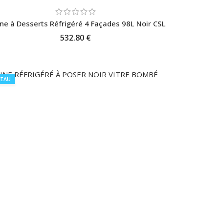
ine à Desserts Réfrigéré 4 Façades 98L Noir CSL
532.80 €
AJOUTER AU PANIER
EAU