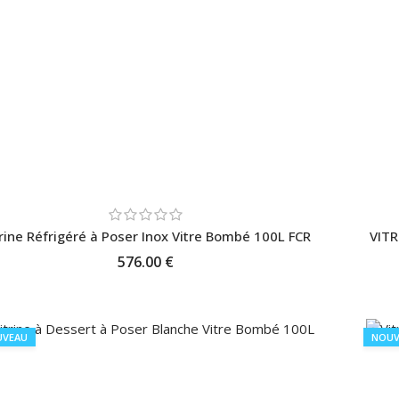
trine Réfrigéré à Poser Inox Vitre Bombé 100L FCR
VITR
576.00 €
AJOUTER AU PANIER
UVEAU
NOUV