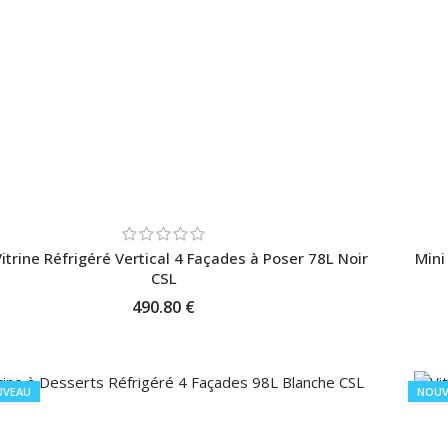
Vitrine Réfrigéré Vertical 4 Façades à Poser 78L Noir
Mini
CSL
490.80 €
AJOUTER AU PANIER
UVEAU
NOUV