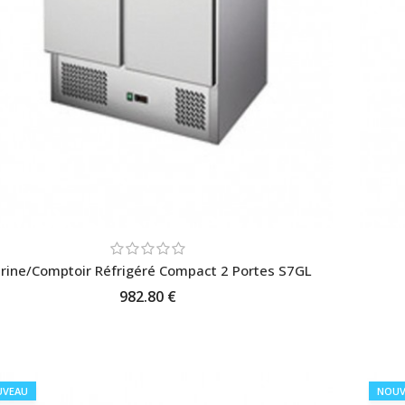
trine/Comptoir Réfrigéré Compact 2 Portes S7GL
982.80 €
AJOUTER AU PANIER
UVEAU
NOUV