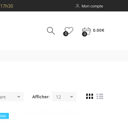
Mon compte
 17h30
0
0
0.00€
0
0
Afficher:
EAU