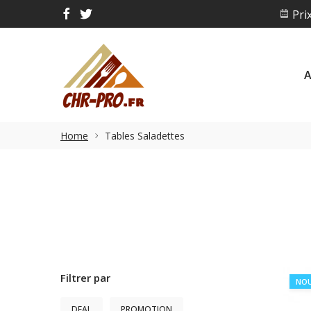
Ac
Prix
A
Home
Tables Saladettes
Filtrer par
NO
DEAL
PROMOTION