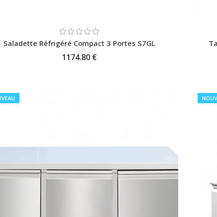
Saladette Réfrigéré Compact 3 Portes S7GL
Ta
1174.80 €
AJOUTER AU PANIER
UVEAU
NOUV