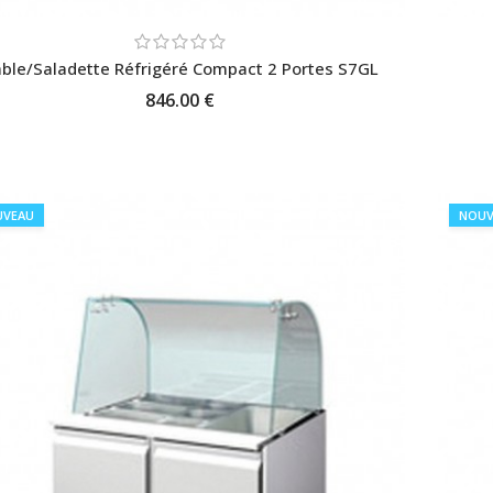
ble/Saladette Réfrigéré Compact 2 Portes S7GL
846.00 €
AJOUTER AU PANIER
UVEAU
NOUV